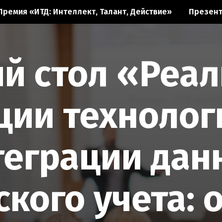
Премия «ИТД: Интеллект, Талант, Действие»
Презент
й стол «Реа
ции технолог
теграции дан
кого учета: 