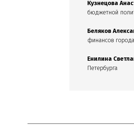
Кузнецова Ана
бюджетной полит
Беляков Алекса
финансов город
Енилина Светла
Петербурга