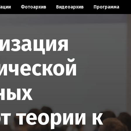
ации
Фотоархив
Видеоархив
Программа
лизация
ической
ных
от теории к