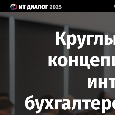
Круглы
концеп
ин
бухгалтерс